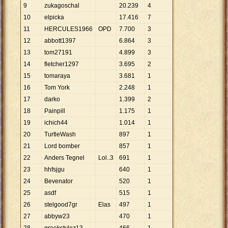
9
zukagoschal
20
.
239
4
10
elpicka
17
.
416
7
11
HERCULES1966
OPD
7
.
700
3
12
abbott1397
6
.
864
3
13
tom27191
4
.
899
3
14
fletcher1297
3
.
695
2
15
tomaraya
3
.
681
1
16
Tom York
2
.
248
1
17
darko
1
.
399
2
18
Painpill
1
.
175
1
19
ichich44
1
.
014
1
20
TurtleWash
897
1
21
Lord bomber
857
1
22
Anders Tegnel
Lol..3
691
1
23
hhfsjgu
640
1
24
Bevenator
520
1
25
asdf
515
1
26
stelgood7gr
Elas
497
1
27
abbyw23
470
1